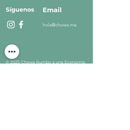
Síguenos
Email
hola@chowa.me
© 2025 Chowa Rumbo a una Economía
Circular
¿Quieres formar parte del
proyecto? ¡Recibe más
información!