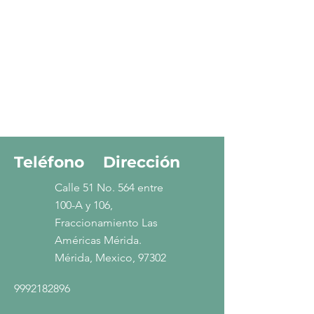
Teléfono
Dirección
Calle 51 No. 564 entre
100-A y 106,
Fraccionamiento Las
Américas Mérida.
Mérida, Mexico, 97302
9992182896