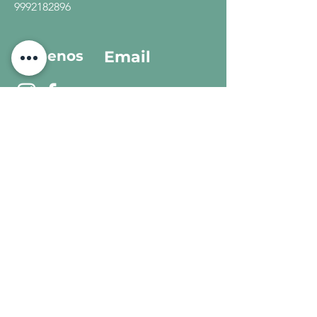
9992182896
Síguenos
Email
hola@chowa.me
© 2025 Chowa Rumbo a una Economía
Circular
¿Quieres formar parte del
proyecto? ¡Recibe más
información!