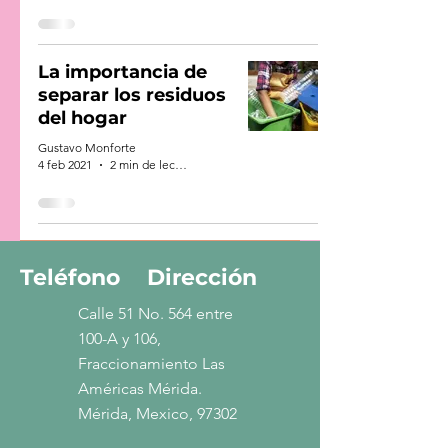
La importancia de
separar los residuos
del hogar
Gustavo Monforte
4 feb 2021
2 min de lectura
Teléfono
Dirección
Calle 51 No. 564 entre
100-A y 106,
Fraccionamiento Las
Américas Mérida.
Mérida, Mexico, 97302