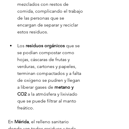
mezclados con restos de 
comida, complicando el trabajo 
de las personas que se 
encargan de separar y reciclar 
estos residuos.
Los
 residuos orgánicos 
que se 
se podían compostar como 
hojas, cáscaras de frutas y 
verduras, cartones y papeles, 
terminan compactados y a falta 
de oxígeno se pudren y llegan 
a liberar gases de 
metano y 
CO2 
a la atmósfera y lixiviado 
que se puede filtrar al manto 
freático. 
En 
Mérida
, el relleno sanitario 
donde van todos residuos y toda 