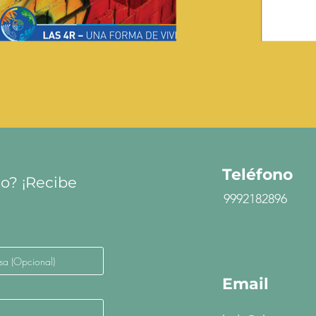
Teléfono
to? ¡Recibe
9992182896
Email