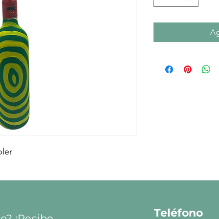
Ag
ler
Teléfono
to? ¡Recibe