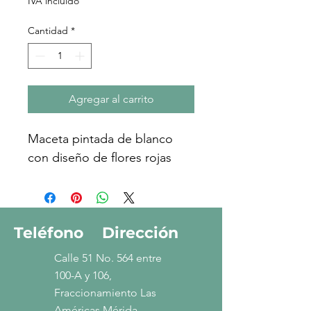
IVA incluido
Cantidad
*
Agregar al carrito
Maceta pintada de blanco 
con diseño de flores rojas
Teléfono
Dirección
Calle 51 No. 564 entre
100-A y 106,
Fraccionamiento Las
Américas Mérida.