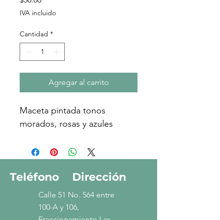
IVA incluido
Cantidad
*
Agregar al carrito
Maceta pintada tonos 
morados, rosas y azules
Teléfono
Dirección
Calle 51 No. 564 entre
100-A y 106,
Fraccionamiento Las