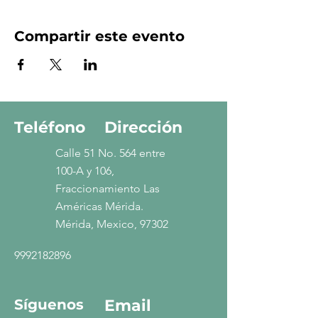
Compartir este evento
Teléfono
Dirección
Calle 51 No. 564 entre
100-A y 106,
Fraccionamiento Las
Américas Mérida.
Mérida, Mexico, 97302
9992182896
Síguenos
Email