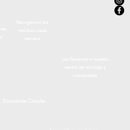
Recogemos tus
res
residuos cada
s
semana
Los llevamos a nuestro
centro de reciclaje y
compostaje
Economía Circular