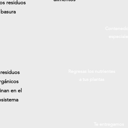
los residuos
 basura
Contenedo
especiale
sura
Consumes tus
Regresas los nutrientes
 residuos
alimentos
a tus plantas
rgánicos
inan en el
osistema
Te entregamos