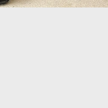
SOBRE
CHOWA
cepto
desperdicio
es algo que
no existe
en la
nat
contrario, todo lo que se
genera
termina siendo u