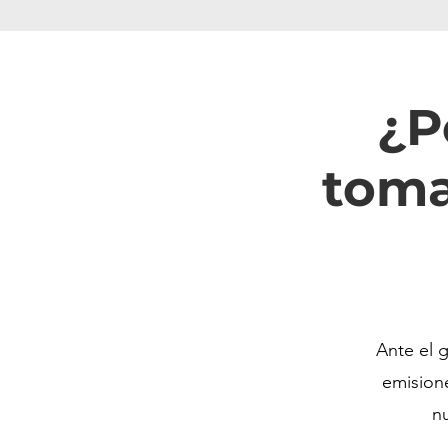
¿P
toma
Ante el 
emision
n