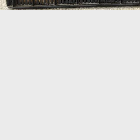
El con
por el 