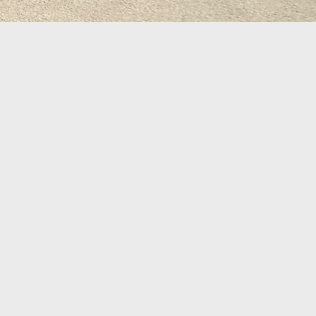
uraleza
y
n
insumo