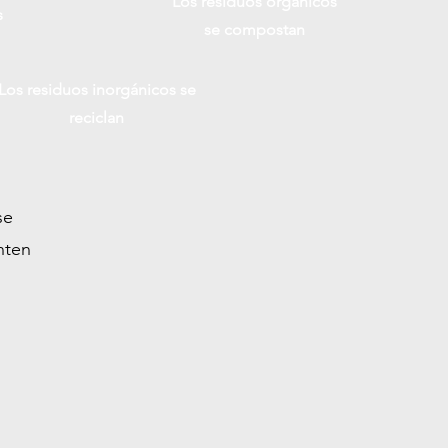
Los residuos orgánicos
s
se compostan
Los residuos inorgánicos se
reciclan
se
nten