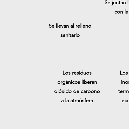
Se juntan 
con la
Se llevan al relleno
sanitario
Se tiran a la ba
Los residuos
Los
orgánicos liberan
ino
dióxido de carbono
term
a la atmósfera
ec
Se terminan junando los
orgánicos e inorgánicos