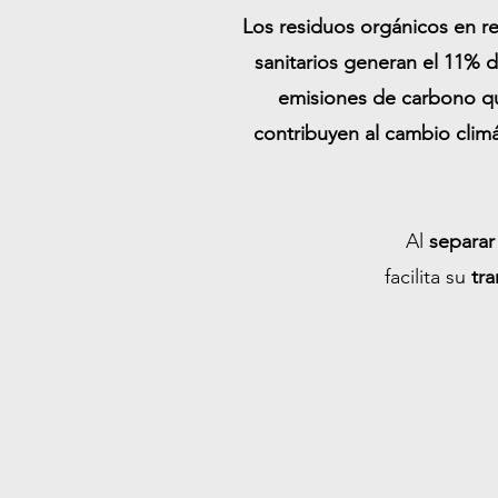
Los residuos orgánicos en re
sanitarios generan el 11% d
emisiones de carbono q
contribuyen al cambio clim
Se llevan al relleno
Al
separar 
sanitario
facilita su
tr