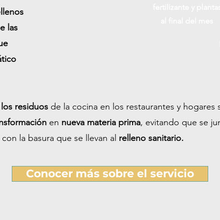
fertilizante y planta
llenos
al final del mes
e las
ue
ático
los residuos
de la cocina en los restaurantes y hogares 
ansformación
en
nueva materia prima
, evitando que se ju
con la basura que se llevan al
relleno sanitario.
Conocer más sobre el servicio